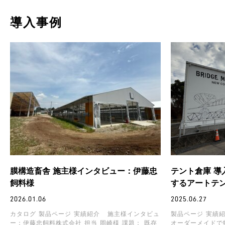
導入事例
膜構造畜舎 施主様インタビュー：伊藤忠
テント倉庫 導
飼料様
するアートテ
2026.01.06
2025.06.27
カタログ 製品ページ 実績紹介 施主様インタビュ
製品ページ 実績紹
ー：伊藤忠飼料株式会社 担当 岡崎様 課題： 既存
オーダーメイドで