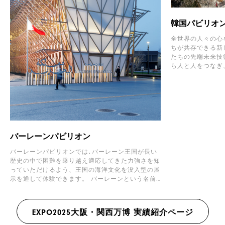
韓国パビリオ
全世界の人々の心
ちが共存できる新
たちの先端未来技
ら人と人をつなぎ
くれるでしょう。 私とあなたの心が出会う場所
韓国パビリオンで
ていきます。
バーレーンパビリオン
バーレーンパビリオンでは､バーレーン王国が長い
歴史の中で困難を乗り越え適応してきた力強さを知
っていただけるよう、王国の海洋文化を没入型の展
示を通して体験できます。 バーレーンという名前
自体が示すように、「アル・バハレイン」はバーレ
ーンの二つの海、すなわち多くの島々を囲む海と、
浅瀬に湧き出る淡水の泉を指しています｡
EXPO2025大阪・関西万博 実績紹介ページ