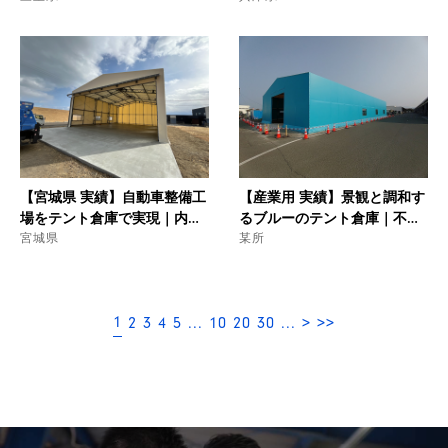
合
【宮城県 実績】自動車整備工
【産業用 実績】景観と調和す
場をテント倉庫で実現｜内外
るブルーのテント倉庫｜不
一体の土間で設備最適化を追
宮城県
燃・防炎仕様で製品の一時保
某所
求
管を最適化
1
2
3
4
5
...
10
20
30
...
>
>>