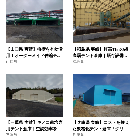
【山口県 実績】擁壁を有効活
【福島県 実績】軒高11mの超
用！オーダーメイド伸縮テン
高層テント倉庫｜既存設備を
トで作業空間を最適化
山口県
包み込む高難度のオーダーメ
福島県
イド施工
【三重県 実績】キノコ栽培専
【兵庫県 実績】コストを抑え
用テント倉庫｜空調効率を追
た規格化テント倉庫「グリッ
求した低軒設計と意匠性の融
三重県
ドハウス」2棟同時設置
兵庫県