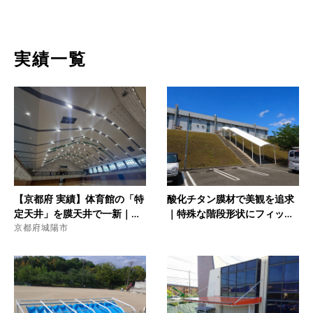
実績一覧
【京都府 実績】体育館の「特
酸化チタン膜材で美観を追求
定天井」を膜天井で一新｜驚
｜特殊な階段形状にフィット
異の軽量化と工期2/3への短縮
京都府城陽市
する高機能・建築用膜屋根
製
品
を実現