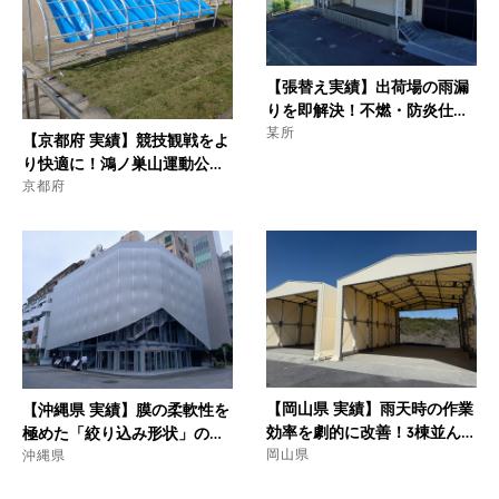
【張替え実績】出荷場の雨漏
りを即解決！不燃・防炎仕様
の「庇テント」張替え工事で
某所
【京都府 実績】競技観戦をよ
現場の生産性を復旧
り快適に！鴻ノ巣山運動公園
に色彩鮮やかな「開閉式テン
京都府
ト」を設置
【岡山県 実績】雨天時の作業
【沖縄県 実績】膜の柔軟性を
効率を劇的に改善！3棟並んだ
極めた「絞り込み形状」のフ
オーダーメイド・テント作業
岡山県
ァブリックファサード｜飲食
沖縄県
場
店ビルを彩る光の演出