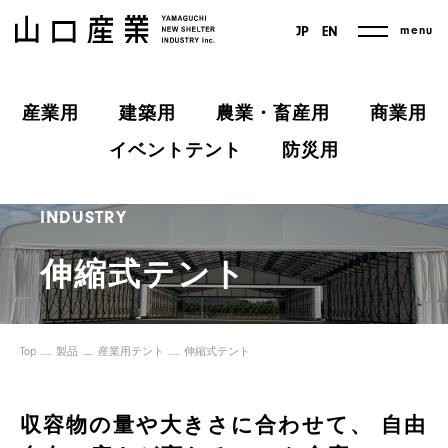
menu
JP
EN
産業用
建築用
農業・畜産用
商業用
イベントテント
防災用
INDUSTRY
伸縮式テント
Top
製品
産業用テント
伸縮式テント
収容物の量や大きさに合わせて、
自由