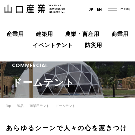
menu
JP
EN
産業用
建築用
農業・畜産用
商業用
イベントテント
防災用
COMMERCIAL
ドームテント
Top
製品
商業用テント
ドームテント
あらゆるシーンで人々の心を惹きつけ