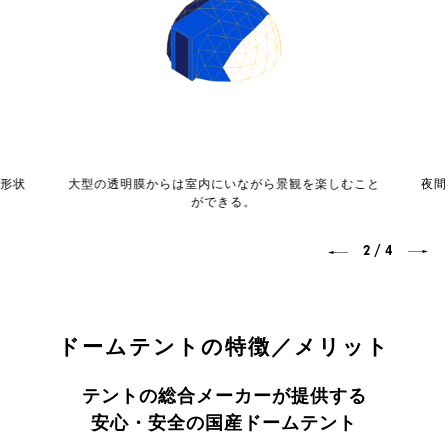
ム形状
大型の透明膜からは室内にいながら景観を楽しむこと
夜間
ができる。
/
2
4
ドームテントの特徴／メリット
テントの総合メーカーが提供する
安心・安全の国産ドームテント