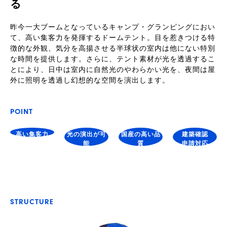
る
昨今一大ブームとなっているキャンプ・グランピングにおい
て、高い集客力を発揮するドームテント。目を惹きつける特
徴的な外観、気分を高揚させる半球状の室内は他にない特別
な時間を提供します。さらに、テント素材が光を透過するこ
とにより、日中は室内に自然光のやわらかい光を、夜間は屋
外に照明を透過し幻想的な空間を演出します。
POINT
高い集客力
光の演出が可
国産の高い品
建築確認
能
質
申請対応
STRUCTURE