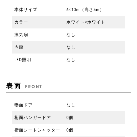
製
本体サイズ
6×10m（高さ5m）
品
カラー
ホワイト×ホワイト
換気扇
なし
内膜
なし
LED照明
なし
表面
FRONT
妻面ドア
なし
桁面ハンガードア
0個
このままお問合せに進む
桁面シートシャッター
0個