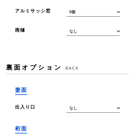
アルミサッシ窓
雨樋
裏面オプション
BACK
妻面
出入り口
桁面