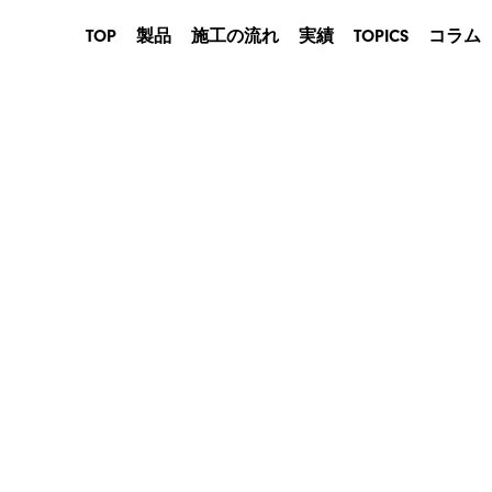
TOP
製品
施工の流れ
実績
TOPICS
コラム
産業用
建築用
農業・畜産用
商業用
イベントテント
防災用