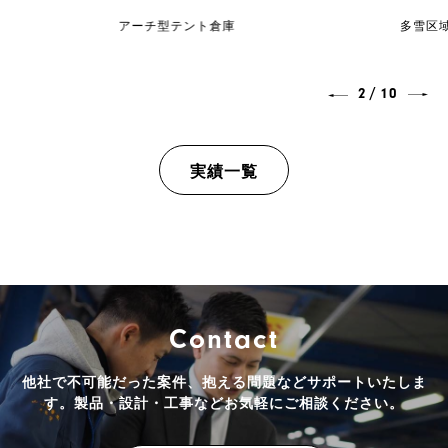
アーチ型テント倉庫
多雪区
/
2
10
実績一覧
Contact
他社で不可能だった案件、抱える問題などサポートいたしま
す。
製品・設計・工事などお気軽にご相談ください。