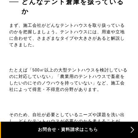
どんなテント倉庫を扱っている
か
まず、施工会社がどんなテントハウスを取り扱っている
のかを把握しましょう。テントハウスには、用途や立地
に合わせて、さまざまなタイプや大きさがあると解説し
てきました。
たとえば「500㎡以上の大型テントハウスを検討している
のに対応していない」「農業用のテントハウスで畜産を
したいのにそのノウハウを持っていない」など、施工会
社によって得意・不得意の分野があります。
そのため、自社が必要としているニーズや課題を洗い出
し、どんなテントハウスが必要なのかを考えることが、
施工会社を選ぶうえで重要なポイントです。インターネ
お問合せ・資料請求はこちら
ットでホームページをチェックし、資料を複数社から取