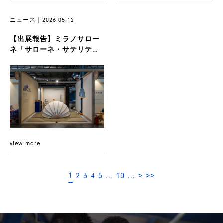
ニュース｜2026.05.12
【出展報告】ミラノサロー
ネ「サローネ・サテリテ
2026」にて、可動空間プロ
ダクト...
view more
1
2
3
4
5
...
10
...
>
>>