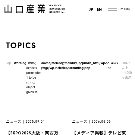
menu
JP
EN
TOPICS
Top
Warning
: ltrim()
/home/membry/membry.jp/public_html/wp-
on
4392
500㎡
expects
ymgc/wp-includes/formatting.php
line
以上
parameter
―1000
1 to be
㎡未満
string,
object
given in
ニュース｜2025.09.01
ニュース｜2026.08.05
【EXPO2025大阪・関西万
【メディア掲載】テレビ東