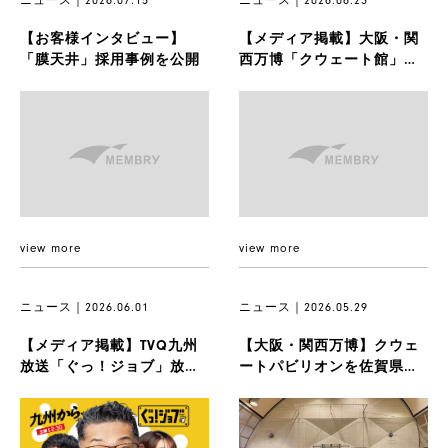
【お客様インタビュー】
【メディア掲載】大阪・関
「膜天井」採用事例を公開
西万博「クウェート館」の
佐賀県への寄贈と再建築に
ついて
view more
view more
ニュース｜2026.06.01
ニュース｜2026.05.29
製
【メディア掲載】TVQ九州
【大阪・関西万博】クウェ
品
放送「ぐっ！ジョブ」放送
ートパビリオンを佐賀県へ
のお知らせ（6月6日予定）
寄贈：覚書締結式を執り行
いました...