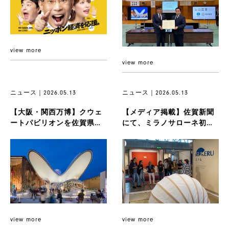
view more
view more
ニュース｜2026.05.13
ニュース｜2026.05.13
【大阪・関西万博】クウェ
【メディア掲載】佐賀新聞
ートパビリオンを佐賀県へ
にて、ミラノサローネ初出
寄贈。5月27日に調印式を執
展プロダクト『SUKERU』が
り行...
紹...
view more
view more