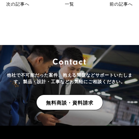
次の記事へ
一覧
前の記事へ
c
n
e
e
b
o
o
Contact
k
他社で不可能だった案件、抱える問題などサポートいたしま
す。
製品・設計・工事などお気軽にご相談ください。
無料商談・資料請求