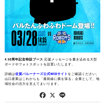
4.50周年記念特設ブース
応援メッセージを書き込める大型
ボードやフォトスポットを設置いたします。
詳細は
佐賀バルーナーズ公式WEBサイト
をご確認ください。
山口産業はこれからも「最前線に膜を張る」企業として、地
域社会の活力を支えてまいります。
F
X
L
a
i