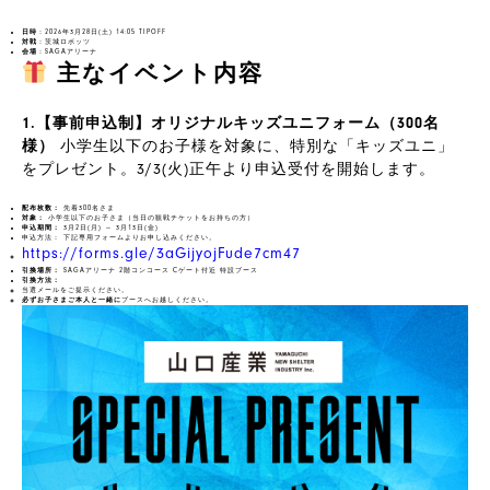
日時
：2026年3月28日(土) 14:05 TIPOFF
対戦
：茨城ロボッツ
会場
：SAGAアリーナ
主なイベント内容
1.【事前申込制】オリジナルキッズユニフォーム（300名
様）
小学生以下のお子様を対象に、特別な「キッズユニ」
をプレゼント。3/3(火)正午より申込受付を開始します。
配布枚数：
先着300名さま
対象：
小学生以下のお子さま（当日の観戦チケットをお持ちの方）
申込期間：
3月2日(月) ～ 3月13日(金)
申込方法：
下記専用フォームよりお申し込みください。
https://forms.gle/3aGijyojFude7cm47
引換場所：
SAGAアリーナ 2階コンコース Cゲート付近 特設ブース
引換方法：
当選メールをご提示ください。
必ずお子さまご本人と一緒に
ブースへお越しください。