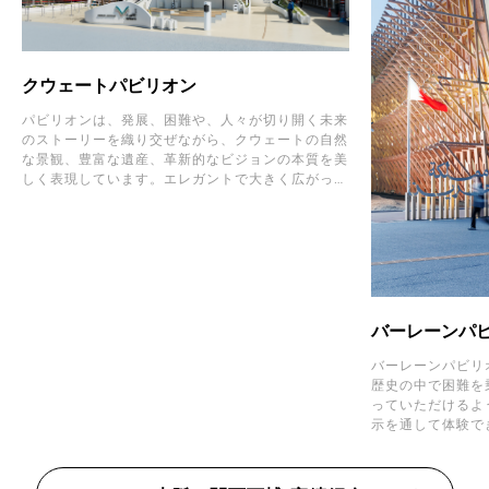
クウェートパビリオン
パビリオンは、発展、困難や、人々が切り開く未来
のストーリーを織り交ぜながら、クウェートの自然
な景観、豊富な遺産、革新的なビジョンの本質を美
しく表現しています。エレガントで大きく広がった
翼を模した大胆な建築は、進歩の光やエンパワーメ
ントとしての地域でのクウェートの役割を反映し
た、寛容性と容認性の象徴です。パビリオン内で
は、歴史、革新や個人的なストーリーを通して見た
クウェートの過去、現在、未来に関して、没入感の
ある体験をすることができます。パビリオンは、ク
ウェートの変革を形成するビジョナリーに敬意を払
バーレーンパ
い、未来にインスピレーションを与えながら、人々
の精神を称賛しています。
バーレーンパビリ
歴史の中で困難を
っていただけるよ
示を通して体験できます。 バー
自体が示すように
ーンの二つの海、
浅瀬に湧き出る淡