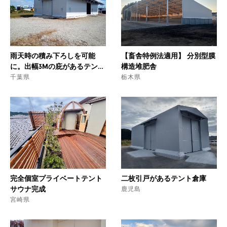
製
品
雨天時の積み下ろしを可能
【畜舎特例法適用】 分別型膜
に。出幅3Mの庇があるテント
構造堆肥舎
倉庫。
千葉県
栃木県
完全個室プライベートテント
二枚引戸があるテント倉庫
サウナ完成
鹿児島
宮崎県