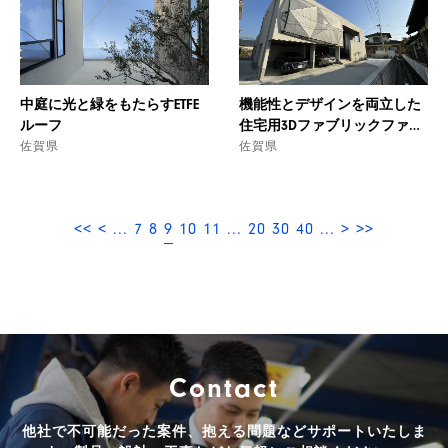
中庭に光と緑をもたらすETFE
機能性とデザインを両立した
ルーフ
住宅用3Dファブリックファサ
佐賀県
ード
佐賀県
9
<<
<
...
7
8
10
11
...
20
30
40
...
>
>>
Contact
他社で不可能だった案件、抱える問題などサポートいたしま