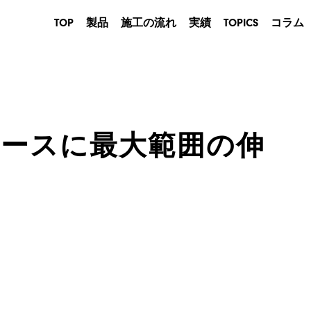
TOP
製品
施工の流れ
実績
TOPICS
コラム
産業用
建築用
農業・畜産用
商業用
ースに最大範囲の伸
イベントテント
防災用