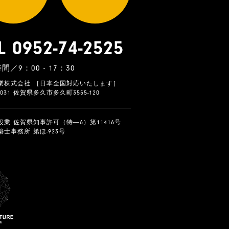
L 0952-74-2525
間／9：00 - 17：30
業株式会社 ［日本全国対応いたします］
-0031 佐賀県多久市多久町3555-120
設業 佐賀県知事許可（特―6）第11416号
士事務所 第ほ-923号