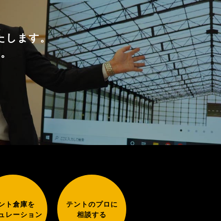
たします。
い。
ント倉庫を
テントのプロに
ュレーション
相談する