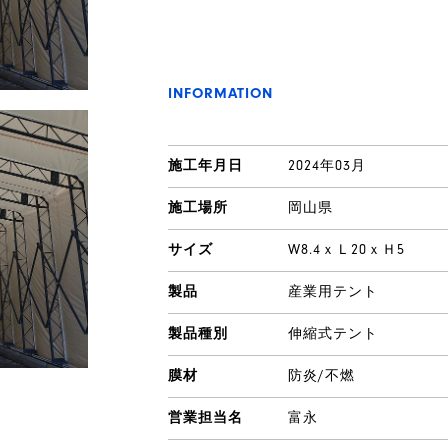
INFORMATION
施工年月日
2024年03月
施工場所
岡山県
サイズ
W8.4ｘＬ20ｘＨ5
製品
産業用テント
製品種別
伸縮式テント
膜材
防炎/不燃
営業担当名
富永