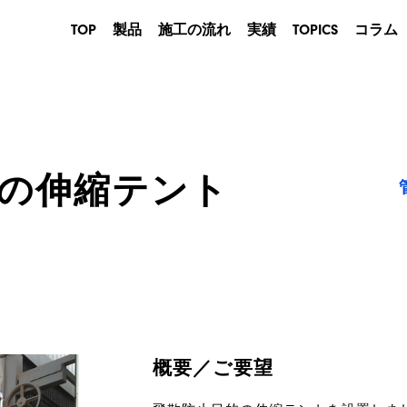
TOP
製品
施工の流れ
実績
TOPICS
コラム
産業用
建築用
農業・畜産用
商業用
の伸縮テント
イベントテント
防災用
概要／ご要望