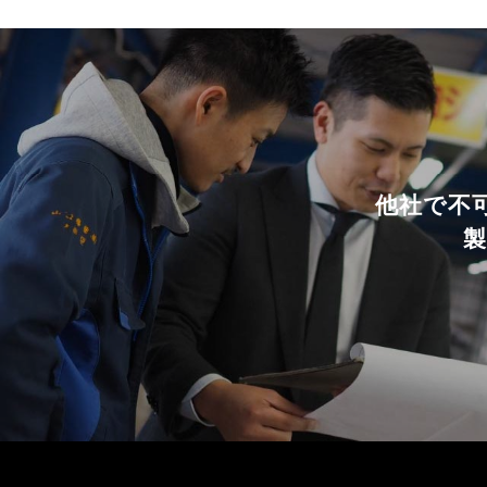
他社で不
製