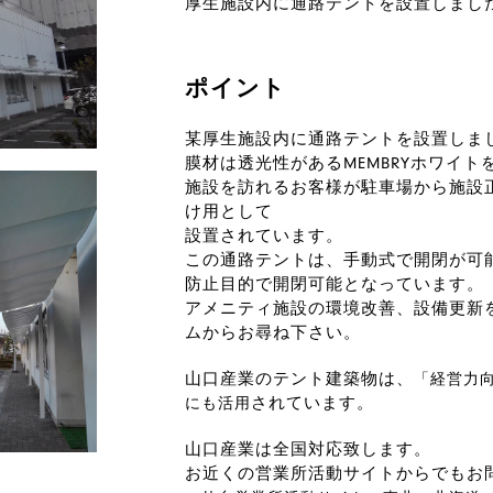
厚生施設内に通路テントを設置しまし
ポイント
某厚生施設内に通路テントを設置しま
膜材は透光性があるMEMBRYホワイ
施設を訪れるお客様が駐車場から施設
け用として
設置されています。
この通路テントは、手動式で開閉が可
防止目的で開閉可能となっています。
アメニティ施設の環境改善、設備更新
ムからお尋ね下さい。
山口産業のテント建築物は、
「経営力
にも活用
されています。
山口産業は全国対応致します。
お近くの営業所活動サイトからでもお