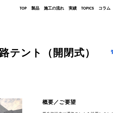
TOP
製品
施工の流れ
実績
TOPICS
コラム
産業用
建築用
農業・畜産用
商業用
路テント（開閉式）
イベントテント
防災用
概要／ご要望