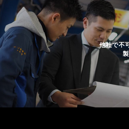
他社で不
製