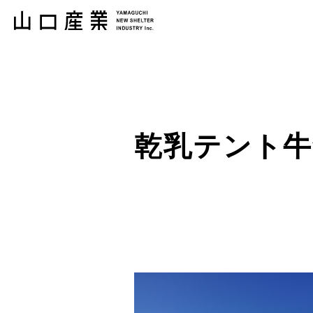
乾乳テント牛