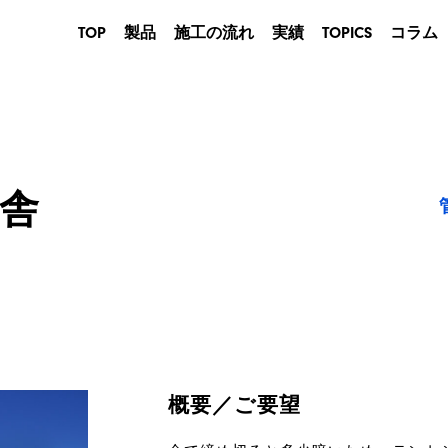
TOP
製品
施工の流れ
実績
TOPICS
コラム
産業用
建築用
農業・畜産用
商業用
舎
イベントテント
防災用
概要／ご要望