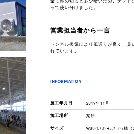
全て締め切ると多少暗いため、テント
って使い分けました。
営業担当者から一言
トンネル換気により風通りが良く、臭
れています。
INFORMATION
施工年月日
2019年11月
施工場所
某所
サイズ
W30×L70×H5.7m×2棟