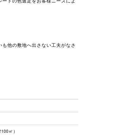
シートの色選定をお客様ニーズによ
いも他の敷地へ出さない工夫がなさ
（2100㎡）