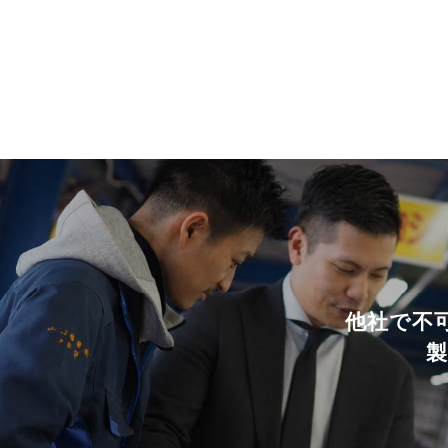
他社で不
製