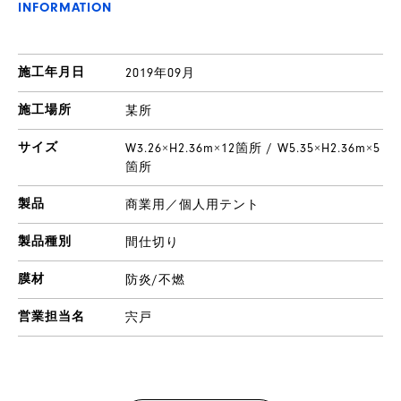
INFORMATION
施工年月日
2019年09月
施工場所
某所
サイズ
W3.26×H2.36m×12箇所 / W5.35×H2.36m×5
箇所
製品
商業用／個人用テント
製品種別
間仕切り
膜材
防炎/不燃
営業担当名
宍戸