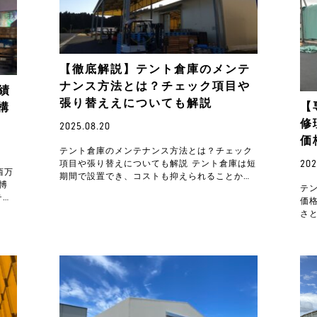
【徹底解説】テント倉庫のメンテ
ナンス方法とは？チェック項目や
実績
張り替ええについても解説
【
構
修
2025.08.20
価
テント倉庫のメンテナンス方法とは？チェック
202
項目や張り替えについても解説 テント倉庫は短
西万
期間で設置でき、コストも抑えられることから
博
テ
多くの企業に利用されています。しかし、屋外
テー
価
に設置され…
さ
て
り