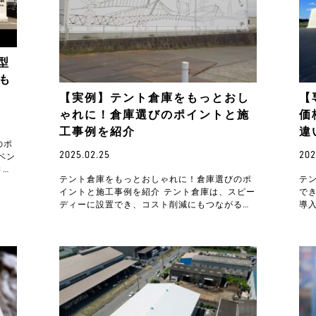
型
も
【実例】テント倉庫をもっとおし
【
ゃれに！倉庫選びのポイントと施
価
工事例を紹介
違
のポ
2025.02.25
202
ベン
さま
テント倉庫をもっとおしゃれに！倉庫選びのポ
テ
か
イントと施工事例を紹介 テント倉庫は、スピー
で
ディーに設置でき、コスト削減にもつながる便
導
利な建築物です。さらに、移転や拡張がしやす
を
い柔軟性か…
に