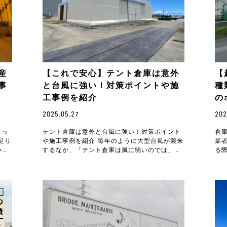
産
【これで安心】テント倉庫は意外
【
事
と台風に強い！対策ポイントや施
種
工事例を紹介
の
2025.05.27
202
リッ
テント倉庫は意外と台風に強い！対策ポイント
倉
足り
や施工事例を紹介 毎年のように大型台風が襲来
業
い」
するなか、「テント倉庫は風に弱いのでは」と
る
心
不安を感じる方も少なくありません。確かにこ
ら
れまでのテ…
庫