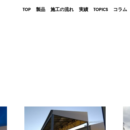
TOP
製品
施工の流れ
実績
TOPICS
コラム
産業用
建築用
農業・畜産用
商業用
イベントテント
防災用