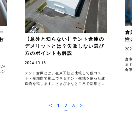
ー
倉
【意外と知らない】テント倉庫の
お
性
デメリットとは？失敗しない選び
202
方のポイントも解説
倉
2024.10.18
ま
なが
倉
にシ
テント倉庫とは、在来工法と比較して低コス
い
する
ト・短期間で施工できるテント生地を使った建
被
の種
造物を指します。さまざまなところで活用され
ている便利な設備ですが、多数のメリットとあ
わせてデメリッ…
2
<
1
3
>