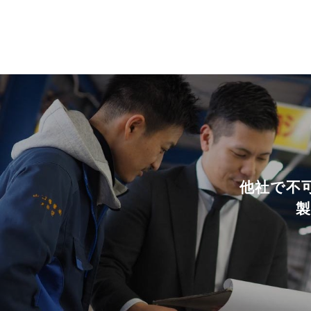
他社で不
製