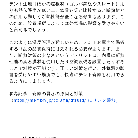
テント生地はほかの屋根材（ガルバ鋼板やスレート）よ
りも熱伝導率が低い上、鉄骨造等と比較すると断熱材と
の併用も難しく断熱性能が低くなる傾向もあります。こ
のため、設置場所によっては外気温の影響を受けやすい
と言えるでしょう。
このように温度管理が難しいため、テント倉庫内で保管
する商品の品質保持には気を配る必要があります。ま
た、断熱対策の少なさというデメリットは、内膜に断熱
性能のある膜材を使用したり空調設備を設置したりする
ことで対策が可能です。
正しい対策を行い、外気温の影
響を受けやすい場所でも、快適にテント倉庫を利用でき
るようにしましょう。
参考記事：倉庫の暑さの原因と対策
（
https://membry.jp/column/atsusa/ にリンク遷移）