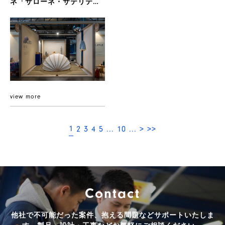
ネ「サローネ・サテリテ
2026」にて、可動空間プロ
ダクト...
view more
1
2
3
4
5
...
10
...
>
>>
Contact
他社で不可能だった案件、抱える問題などサポートいたしま