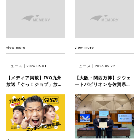
ついて
view more
view more
ニュース｜2026.06.01
ニュース｜2026.05.29
【メディア掲載】TVQ九州
【大阪・関西万博】クウェ
放送「ぐっ！ジョブ」放送
ートパビリオンを佐賀県へ
製
のお知らせ（6月6日予定）
寄贈：覚書締結式を執り行
品
いました...