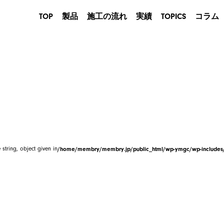
TOP
製品
施工の流れ
実績
TOPICS
コラム
産業用
建築用
農業・畜産用
商業用
イベントテント
防災用
 string, object given in
/home/membry/membry.jp/public_html/wp-ymgc/wp-includes/