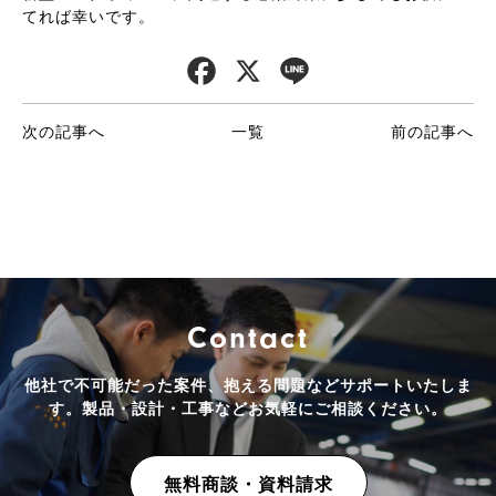
てれば幸いです。
F
X
L
a
i
次の記事へ
一覧
前の記事へ
c
n
e
e
b
o
製
品
o
Contact
k
他社で不可能だった案件、抱える問題などサポートいたしま
す。
製品・設計・工事などお気軽にご相談ください。
無料商談・資料請求