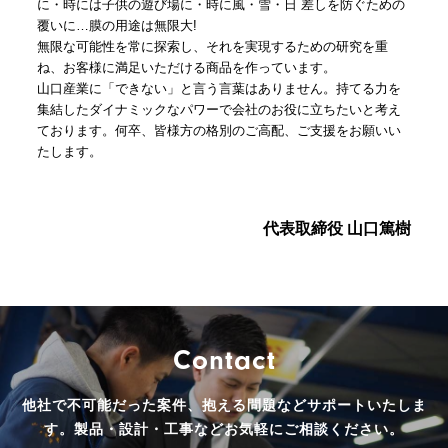
に・時には子供の遊び場に・時に風・雪・日 差しを防ぐための
覆いに…膜の用途は無限大!
無限な可能性を常に探索し、それを実現するための研究を重
ね、お客様に満足いただける商品を作っています。
山口産業に「できない」と言う言葉はありません。持てる力を
集結したダイナミックなパワーで会社のお役に立ちたいと考え
ております。何卒、皆様方の格別のご高配、ご支援をお願いい
たします。
代表取締役 山口篤樹
Contact
他社で不可能だった案件、抱える問題などサポートいたしま
す。
製品・設計・工事などお気軽にご相談ください。